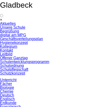
Gladbeck
Navigation
×
überspringen
Aktuelles
Unsere Schule
Begrüßung
digital am MPG
Geschäftsverteilungsplan
Hygienekonzept
Kollegium
Kontakt
Leitbild
Offener Ganztag
Schulentwicklungsprogramm
Schulordnung
Schulpflegschaft
Schutzkonzept
Unterricht
Fächer
Biologie
Chemie
Deutsch
Englisch
Erdkunde
Französisch