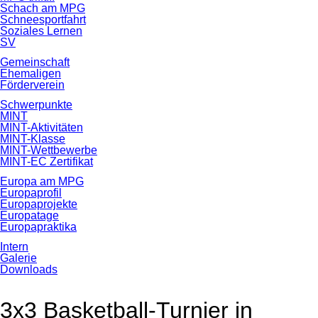
Schach am MPG
Schneesportfahrt
Soziales Lernen
SV
Gemeinschaft
Ehemaligen
Förderverein
Schwerpunkte
MINT
MINT-Aktivitäten
MINT-Klasse
MINT-Wettbewerbe
MINT-EC Zertifikat
Europa am MPG
Europaprofil
Europaprojekte
Europatage
Europapraktika
Intern
Galerie
Downloads
3x3 Basketball-Turnier in