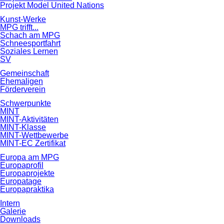
Projekt Model United Nations
Kunst-Werke
MPG trifft...
Schach am MPG
Schneesportfahrt
Soziales Lernen
SV
Gemeinschaft
Ehemaligen
Förderverein
Schwerpunkte
MINT
MINT-Aktivitäten
MINT-Klasse
MINT-Wettbewerbe
MINT-EC Zertifikat
Europa am MPG
Europaprofil
Europaprojekte
Europatage
Europapraktika
Intern
Galerie
Downloads