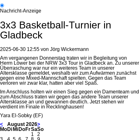
Nachricht-Anzeige
3x3 Basketball-Turnier in
Gladbeck
2025-06-30 12:55
von
Jörg Wickermann
Am vergangenen Donnerstag traten wir in Begleitung von
Herrn Löwer bei der NRW 3x3 Tour in Gladbeck an. Zu unserer
Überraschung war nur ein weiteres Team in unserer
Altersklasse gemeldet, weshalb wir zum Aufwärmen zunächst
gegen eine Mixed-Mannschaft spielten. Gegen das Team
verloren wir zwar klar, hatten aber viel Spaß.
Im Anschluss holten wir einen Sieg gegen ein Damenteam und
zum Abschluss traten wir gegen das andere Team unserer
Altersklasse an und gewannen deutlich. Jetzt stehen wir
verdient im Finale in Recklinghausen!
Yara El-Sobky (EF)
<
August 2026
>
ntag
enstag
ttwoch
nnerstag
eitag
mstag
nntag
Mo
Di
Mi
Do
Fr
Sa
So
1
2
3
4
5
6
7
8
9