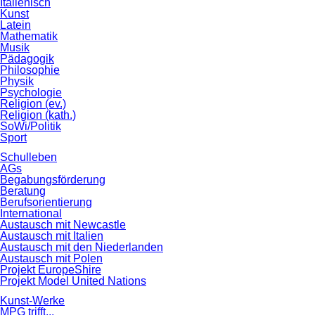
Italienisch
Kunst
Latein
Mathematik
Musik
Pädagogik
Philosophie
Physik
Psychologie
Religion (ev.)
Religion (kath.)
SoWi/Politik
Sport
Schulleben
AGs
Begabungsförderung
Beratung
Berufsorientierung
International
Austausch mit Newcastle
Austausch mit Italien
Austausch mit den Niederlanden
Austausch mit Polen
Projekt EuropeShire
Projekt Model United Nations
Kunst-Werke
MPG trifft...