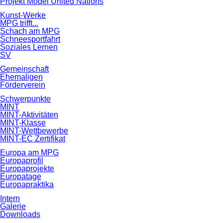
Projekt Model United Nations
Kunst-Werke
MPG trifft...
Schach am MPG
Schneesportfahrt
Soziales Lernen
SV
Gemeinschaft
Ehemaligen
Förderverein
Schwerpunkte
MINT
MINT-Aktivitäten
MINT-Klasse
MINT-Wettbewerbe
MINT-EC Zertifikat
Europa am MPG
Europaprofil
Europaprojekte
Europatage
Europapraktika
Intern
Galerie
Downloads