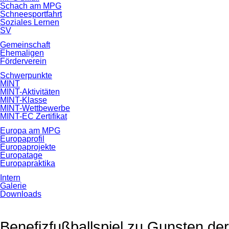
Schach am MPG
Schneesportfahrt
Soziales Lernen
SV
Gemeinschaft
Ehemaligen
Förderverein
Schwerpunkte
MINT
MINT-Aktivitäten
MINT-Klasse
MINT-Wettbewerbe
MINT-EC Zertifikat
Europa am MPG
Europaprofil
Europaprojekte
Europatage
Europapraktika
Intern
Galerie
Downloads
Benefizfußballspiel zu Gunsten der