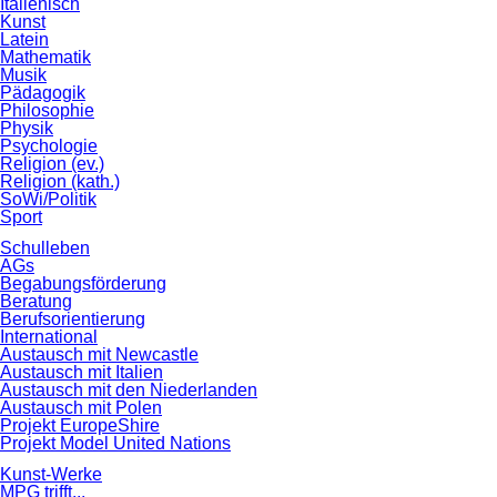
Italienisch
Kunst
Latein
Mathematik
Musik
Pädagogik
Philosophie
Physik
Psychologie
Religion (ev.)
Religion (kath.)
SoWi/Politik
Sport
Schulleben
AGs
Begabungsförderung
Beratung
Berufsorientierung
International
Austausch mit Newcastle
Austausch mit Italien
Austausch mit den Niederlanden
Austausch mit Polen
Projekt EuropeShire
Projekt Model United Nations
Kunst-Werke
MPG trifft...