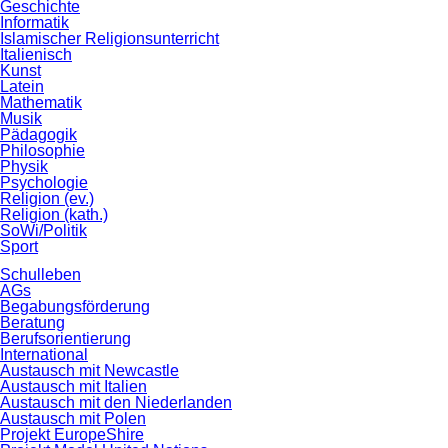
Geschichte
Informatik
Islamischer Religionsunterricht
Italienisch
Kunst
Latein
Mathematik
Musik
Pädagogik
Philosophie
Physik
Psychologie
Religion (ev.)
Religion (kath.)
SoWi/Politik
Sport
Schulleben
AGs
Begabungsförderung
Beratung
Berufsorientierung
International
Austausch mit Newcastle
Austausch mit Italien
Austausch mit den Niederlanden
Austausch mit Polen
Projekt EuropeShire