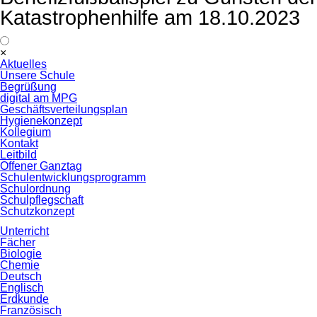
Katastrophenhilfe am 18.10.2023
Navigation
×
überspringen
Aktuelles
Unsere Schule
Begrüßung
digital am MPG
Geschäftsverteilungsplan
Hygienekonzept
Kollegium
Kontakt
Leitbild
Offener Ganztag
Schulentwicklungsprogramm
Schulordnung
Schulpflegschaft
Schutzkonzept
Unterricht
Fächer
Biologie
Chemie
Deutsch
Englisch
Erdkunde
Französisch