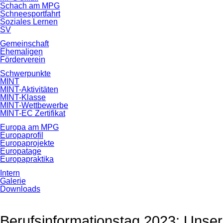
Schach am MPG
Schneesportfahrt
Soziales Lernen
SV
Gemeinschaft
Ehemaligen
Förderverein
Schwerpunkte
MINT
MINT-Aktivitäten
MINT-Klasse
MINT-Wettbewerbe
MINT-EC Zertifikat
Europa am MPG
Europaprofil
Europaprojekte
Europatage
Europapraktika
Intern
Galerie
Downloads
Berufsinformationstag 2023: Unsere