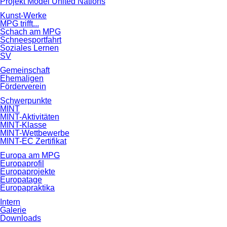
Projekt Model United Nations
Kunst-Werke
MPG trifft...
Schach am MPG
Schneesportfahrt
Soziales Lernen
SV
Gemeinschaft
Ehemaligen
Förderverein
Schwerpunkte
MINT
MINT-Aktivitäten
MINT-Klasse
MINT-Wettbewerbe
MINT-EC Zertifikat
Europa am MPG
Europaprofil
Europaprojekte
Europatage
Europapraktika
Intern
Galerie
Downloads