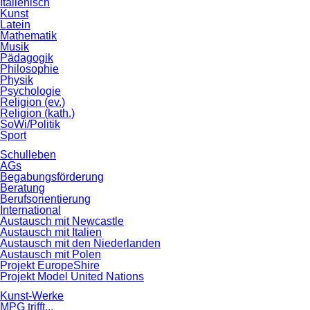
Italienisch
Kunst
Latein
Mathematik
Musik
Pädagogik
Philosophie
Physik
Psychologie
Religion (ev.)
Religion (kath.)
SoWi/Politik
Sport
Schulleben
AGs
Begabungsförderung
Beratung
Berufsorientierung
International
Austausch mit Newcastle
Austausch mit Italien
Austausch mit den Niederlanden
Austausch mit Polen
Projekt EuropeShire
Projekt Model United Nations
Kunst-Werke
MPG trifft...