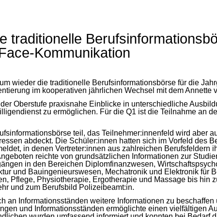
 traditionelle Berufsinformationsbö
o-Face-Kommunikation
eder die traditionelle Berufsinformationsbörse für die Jahrgan
ntierung im kooperativen jährlichen Wechsel mit dem Annette 
en der Oberstufe praxisnahe Einblicke in unterschiedliche Aus
ligendienst zu ermöglichen. Für die Q1 ist die Teilnahme an de
fsinformationsbörse teil, das Teilnehmer:innenfeld wird aber au
essen abdeckt. Die Schüler:innen hatten sich im Vorfeld des Ber
et, in denen Vertreter:innen aus zahlreichen Berufsfeldern ihr
 Angeboten reichte von grundsätzlichen Informationen zur Stud
ängen in den Bereichen Diplomfinanzwesen, Wirtschaftspsycholo
ur und Bauingenieurswesen, Mechatronik und Elektronik für Be
 Pflege, Physiotherapie, Ergotherapie und Massage bis hin zu
ehr und zum Berufsbild Polizeibeamt:in.
 an Informationsständen weitere Informationen zu beschaffen un
en und Informationsständen ermöglichte einen vielfältigen Aus
endlichen wurden umfassend informiert und konnten bei Bedarf d