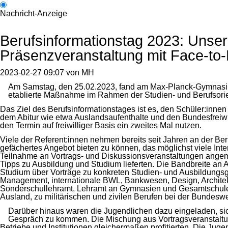
Nachricht-Anzeige
Berufsinformationstag 2023: Unsere
Präsenzveranstaltung mit Face-t
2023-02-27 09:07
von
MH
Am Samstag, den 25.02.2023, fand am Max-Planck-Gymnasium wi
etablierte Maßnahme im Rahmen der Studien- und Berufsorie
Das Ziel des Berufsinformationstages ist es, den Schüler:inn
dem Abitur wie etwa Auslandsaufenthalte und den Bundesfreiwil
den Termin auf freiwilliger Basis ein zweites Mal nutzen.
Viele der Referent:innen nehmen bereits seit Jahren an der Beru
gefächertes Angebot bieten zu können, das möglichst viele Inter
Teilnahme an Vortrags- und Diskussionsveranstaltungen angemeld
Tipps zu Ausbildung und Studium lieferten. Die Bandbreite an
Studium über Vorträge zu konkreten Studien- und Ausbildungsg
Management, internationale BWL, Bankwesen, Design, Architekt
Sonderschullehramt, Lehramt an Gymnasien und Gesamtschulen,
Ausland, zu militärischen und zivilen Berufen bei der Bundesw
Darüber hinaus waren die Jugendlichen dazu eingeladen, sich
Gespräch zu kommen. Die Mischung aus Vortragsveranstaltung
Betriebe und Institutionen gleichermaßen profitierten. Die Jug