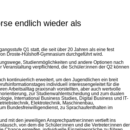
rse endlich wieder als
gsstufe Q1 statt, die seit über 20 Jahren als eine fest
von Droste-Hülshoff-Gymnasium durchgeführt wird.
bildungswege, Studienmöglichkeiten und andere Optionen nach
r Veranstaltung verpflichtend, die Schüler:innen der Q2 können
ch kontinuierlich erweitert, um den Jugendlichen ein breit
ufsinformationstages individuell interessengeleitet für die
en Arbeitsalltag praxisnah vorstellten, aber auch wertvolle
ienorientierung, zur Studienwahlentscheidung und zum dualen
gie, International Business Studies, Digital Business und IT-
triebstechnik, Elektrotechnik, Maschinenbau,
m Bundesfreiwilligendienst, zu Sprachaufenthalten im
d mit den jeweiligen Ansprechpartner:innen vertieft ins
tausch, von dem die Schüler:innen und die Vertreter:innen der
ie Chance ergreifen, individuelle Einzelgespräche zu führen.