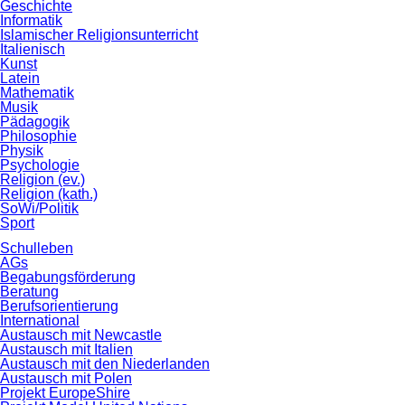
Geschichte
Informatik
Islamischer Religionsunterricht
Italienisch
Kunst
Latein
Mathematik
Musik
Pädagogik
Philosophie
Physik
Psychologie
Religion (ev.)
Religion (kath.)
SoWi/Politik
Sport
Schulleben
AGs
Begabungsförderung
Beratung
Berufsorientierung
International
Austausch mit Newcastle
Austausch mit Italien
Austausch mit den Niederlanden
Austausch mit Polen
Projekt EuropeShire