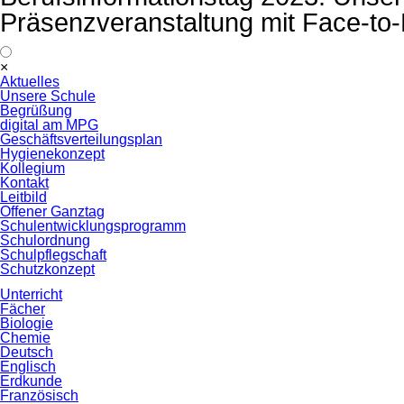
Präsenzveranstaltung mit Face-t
Navigation
×
überspringen
Aktuelles
Unsere Schule
Begrüßung
digital am MPG
Geschäftsverteilungsplan
Hygienekonzept
Kollegium
Kontakt
Leitbild
Offener Ganztag
Schulentwicklungsprogramm
Schulordnung
Schulpflegschaft
Schutzkonzept
Unterricht
Fächer
Biologie
Chemie
Deutsch
Englisch
Erdkunde
Französisch