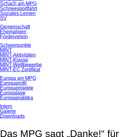
Schach am MPG
Schneesportfahrt
Soziales Lernen
SV
Gemeinschaft
Ehemaligen
Förderverein
Schwerpunkte
MINT
MINT-Aktivitäten
MINT-Klasse
MINT-Wettbewerbe
MINT-EC Zertifikat
Europa am MPG
Europaprofil
Europaprojekte
Europatage
Europapraktika
Intern
Galerie
Downloads
Das MPG sagt „Danke!“ für