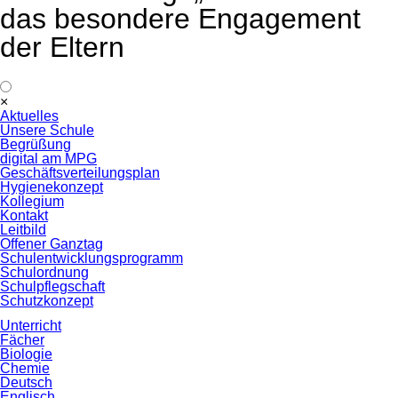
das besondere Engagement
der Eltern
Navigation
×
überspringen
Aktuelles
Unsere Schule
Begrüßung
digital am MPG
Geschäftsverteilungsplan
Hygienekonzept
Kollegium
Kontakt
Leitbild
Offener Ganztag
Schulentwicklungsprogramm
Schulordnung
Schulpflegschaft
Schutzkonzept
Unterricht
Fächer
Biologie
Chemie
Deutsch
Englisch