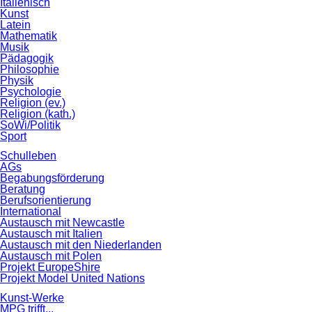
Italienisch
Kunst
Latein
Mathematik
Musik
Pädagogik
Philosophie
Physik
Psychologie
Religion (ev.)
Religion (kath.)
SoWi/Politik
Sport
Schulleben
AGs
Begabungsförderung
Beratung
Berufsorientierung
International
Austausch mit Newcastle
Austausch mit Italien
Austausch mit den Niederlanden
Austausch mit Polen
Projekt EuropeShire
Projekt Model United Nations
Kunst-Werke
MPG trifft...