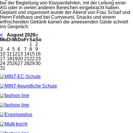
bei der Begleitung von Klassenfahrten, mit der Leitung einer
AG oder in vielen anderen Bereichen eingebracht haben.
Geplant und organisiert wurde der Abend von Frau Scharf und
Herrn Feldhaus und bei Currywurst, Snacks und einem
erfrischenden Getränk kamen die anwesenden Gäste schnell
ins Gespräch.
<
August 2026
>
ntag
enstag
ttwoch
nnerstag
eitag
mstag
nntag
Mo
Di
Mi
Do
Fr
Sa
So
1
2
3
4
5
6
7
8
9
10
11
12
13
14
15
16
17
18
19
20
21
22
23
24
25
26
27
28
29
30
31