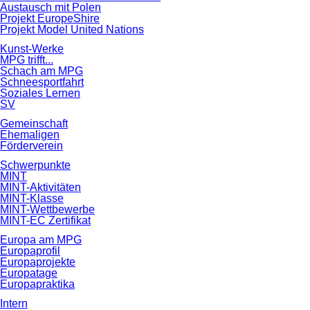
Austausch mit Polen
Projekt EuropeShire
Projekt Model United Nations
Kunst-Werke
MPG trifft...
Schach am MPG
Schneesportfahrt
Soziales Lernen
SV
Gemeinschaft
Ehemaligen
Förderverein
Schwerpunkte
MINT
MINT-Aktivitäten
MINT-Klasse
MINT-Wettbewerbe
MINT-EC Zertifikat
Europa am MPG
Europaprofil
Europaprojekte
Europatage
Europapraktika
Intern