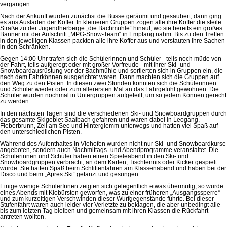
vergangen.
Nach der Ankunft wurden zunächst die Busse geräumt und gesäubert; dann ging
es ans Ausladen der Koffer. In kleineren Gruppen zogen alle ihre Koffer die steile
Straße zu der Jugendherberge „die Bachmühle“ hinauf, wo sie bereits ein großes
Banner mit der Aufschrift „MPG-Snow-Team“ in Empfang nahm. Bis zu den Treffen
in den jeweiligen Klassen packten alle ihre Koffer aus und verstauten ihre Sachen
in den Schränken.
Gegen 14:00 Uhr trafen sich die Schülerinnen und Schüler - teils noch müde von
der Fahrt, teils aufgeregt oder mit großer Vorfreude - mit ihrer Ski- und
Snowboardausrüstung vor der Bachmühle und sortierten sich in Gruppen ein, die
nach dem Fahrkönnen ausgerichtet waren. Dann machten sich die Gruppen auf
den Weg zu den Pisten. In diesen zwei Stunden konnten sich die Schülerinnen
und Schüler wieder oder zum allerersten Mal an das Fahrgefühl gewöhnen. Die
Schüler wurden nochmal in Untergruppen aufgeteilt, um so jedem Können gerecht
zu werden.
In den nächsten Tagen sind die verschiedenen Ski- und Snowboardgruppen durch
das gesamte Skigebiet Saalbach gefahren und waren dabei in Leogang,
Fieberbrunn, Zell am See und Hinterglemm unterwegs und hatten viel Spaß auf
den unterschiedlichen Pisten.
Während des Aufenthaltes in Viehofen wurden nicht nur Ski- und Snowboardkurse
angeboten, sondern auch Nachmittags- und Abendprogramme veranstaltet. Die
Schülerinnen und Schüler haben einen Spieleabend in den Ski- und
Snowboardgruppen verbracht, an dem Karten, Tischtennis oder Kicker gespielt
wurde. Sie hatten Spaß beim Schlittenfahren am Klassenabend und haben bei der
Disco und beim „Apres Ski“ getanzt und gesungen.
Einige wenige SchülerInnen zeigten sich gelegentlich etwas übermütig, so wurde
eines Abends mit Klobürsten geworfen, was zu einer früheren „Ausgangssperre“
und zum kurzeitigen Verschwinden dieser Wurfgegenstände führte. Bei dieser
Stufenfahrt waren auch leider vier Verletzte zu beklagen, die aber unbedingt alle
bis zum letzten Tag bleiben und gemeinsam mit ihren Klassen die Rückfahrt
antreten wollten.