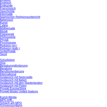
Englisch
Erdkunde
Französisch
Geschichte
Informatik
Islamischer Religionsunterricht
Italienisch
Kunst
Latein
Mathematik
Musik
Pädagogik
Philosophie
Physik
Psychologie
Religion (ev.)
Religion (kath.)
SoWi/Politik
Sport
Schulleben
AGs
Begabungsförderung
Beratung
Berufsorientierung
International
Austausch mit Newcastle
Austausch mit Italien
Austausch mit den Niederlanden
Austausch mit Polen
Projekt EuropeShire
Projekt Model United Nations
Kunst-Werke
MPG trifft...
Schach am MPG
Schneesportfahrt