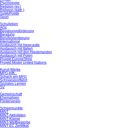
Psychologie
Religion (ev.)
Religion (kath.)
SoWi/Politik
Sport
Schulleben
AGs
Begabungsförderung
Beratung
Berufsorientierung
International
Austausch mit Newcastle
Austausch mit Italien
Austausch mit den Niederlanden
Austausch mit Polen
Projekt EuropeShire
Projekt Model United Nations
Kunst-Werke
MPG trifft...
Schach am MPG
Schneesportfahrt
Soziales Lernen
SV
Gemeinschaft
Ehemaligen
Förderverein
Schwerpunkte
MINT
MINT-Aktivitäten
MINT-Klasse
MINT-Wettbewerbe
MINT-EC Zertifikat