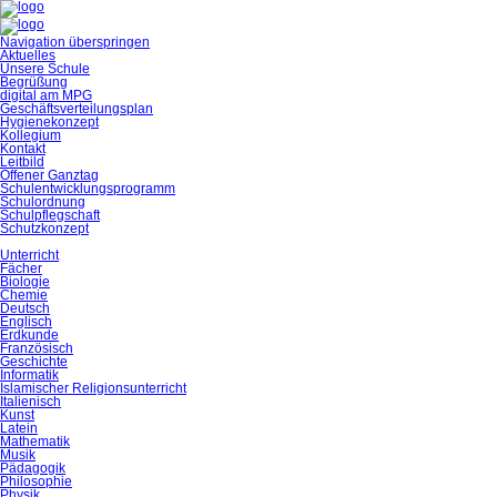
Navigation überspringen
Aktuelles
Unsere Schule
Begrüßung
digital am MPG
Geschäftsverteilungsplan
Hygienekonzept
Kollegium
Kontakt
Leitbild
Offener Ganztag
Schulentwicklungsprogramm
Schulordnung
Schulpflegschaft
Schutzkonzept
Unterricht
Fächer
Biologie
Chemie
Deutsch
Englisch
Erdkunde
Französisch
Geschichte
Informatik
Islamischer Religionsunterricht
Italienisch
Kunst
Latein
Mathematik
Musik
Pädagogik
Philosophie
Physik