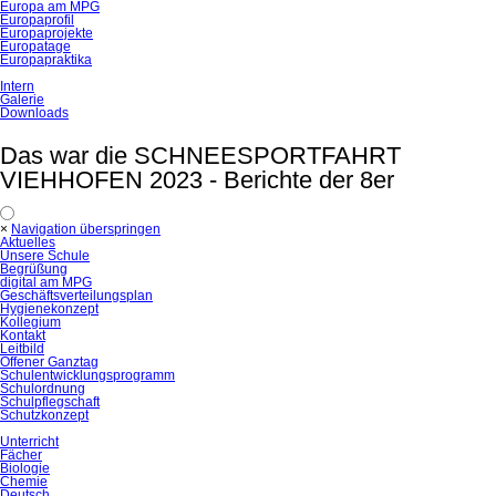
Europa am MPG
Europaprofil
Europaprojekte
Europatage
Europapraktika
Intern
Galerie
Downloads
Das war die SCHNEESPORTFAHRT
VIEHHOFEN 2023 - Berichte der 8er
×
Navigation überspringen
Aktuelles
Unsere Schule
Begrüßung
digital am MPG
Geschäftsverteilungsplan
Hygienekonzept
Kollegium
Kontakt
Leitbild
Offener Ganztag
Schulentwicklungsprogramm
Schulordnung
Schulpflegschaft
Schutzkonzept
Unterricht
Fächer
Biologie
Chemie
Deutsch