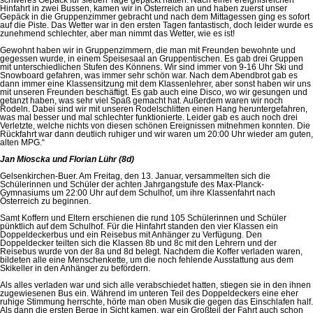
Hinfahrt in zwei Bussen, kamen wir in Österreich an und haben zuerst unser
Gepäck in die Gruppenzimmer gebracht und nach dem Mittagessen ging es sofort
auf die Piste. Das Wetter war in den ersten Tagen fantastisch, doch leider wurde es
zunehmend schlechter, aber man nimmt das Wetter, wie es ist!
Gewohnt haben wir in Gruppenzimmern, die man mit Freunden bewohnte und
gegessen wurde, in einem Speisesaal an Gruppentischen. Es gab drei Gruppen
mit unterschiedlichen Stufen des Könnens. Wir sind immer von 9-16 Uhr Ski und
Snowboard gefahren, was immer sehr schön war. Nach dem Abendbrot gab es
dann immer eine Klassensitzung mit dem Klassenlehrer, aber sonst haben wir uns
mit unseren Freunden beschäftigt. Es gab auch eine Disco, wo wir gesungen und
getanzt haben, was sehr viel Spaß gemacht hat. Außerdem waren wir noch
Rodeln. Dabei sind wir mit unseren Rodelschlitten einen Hang heruntergefahren,
was mal besser und mal schlechter funktionierte. Leider gab es auch noch drei
Verletzte, welche nichts von diesen schönen Ereignissen mitnehmen konnten. Die
Rückfahrt war dann deutlich ruhiger und wir waren um 20:00 Uhr wieder am guten,
alten MPG.“
Jan Mioscka und Florian Lühr (8d)
Gelsenkirchen-Buer. Am Freitag, den 13. Januar, versammelten sich die
Schülerinnen und Schüler der achten Jahrgangstufe des Max-Planck-
Gymnasiums um 22:00 Uhr auf dem Schulhof, um ihre Klassenfahrt nach
Österreich zu beginnen.
Samt Koffern und Eltern erschienen die rund 105 Schülerinnen und Schüler
pünktlich auf dem Schulhof. Für die Hinfahrt standen den vier Klassen ein
Doppeldeckerbus und ein Reisebus mit Anhänger zu Verfügung. Den
Doppeldecker teilten sich die Klassen 8b und 8c mit den Lehrern und der
Reisebus wurde von der 8a und 8d belegt. Nachdem die Koffer verladen waren,
bildeten alle eine Menschenkette, um die noch fehlende Ausstattung aus dem
Skikeller in den Anhänger zu befördern.
Als alles verladen war und sich alle verabschiedet hatten, stiegen sie in den ihnen
zugewiesenen Bus ein. Während im unteren Teil des Doppeldeckers eine eher
ruhige Stimmung herrschte, hörte man oben Musik die gegen das Einschlafen half.
Als dann die ersten Berge in Sicht kamen, war ein Großteil der Fahrt auch schon