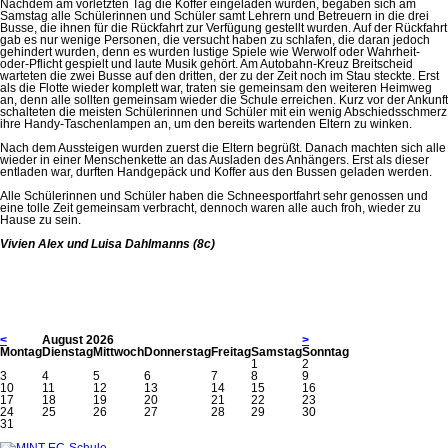
Nachdem am vorletzten Tag die Koffer eingeladen wurden, begaben sich am
Samstag alle Schülerinnen und Schüler samt Lehrern und Betreuern in die drei
Busse, die ihnen für die Rückfahrt zur Verfügung gestellt wurden. Auf der Rückfahrt
gab es nur wenige Personen, die versucht haben zu schlafen, die daran jedoch
gehindert wurden, denn es wurden lustige Spiele wie Werwolf oder Wahrheit-
oder-Pflicht gespielt und laute Musik gehört. Am Autobahn-Kreuz Breitscheid
warteten die zwei Busse auf den dritten, der zu der Zeit noch im Stau steckte. Erst
als die Flotte wieder komplett war, traten sie gemeinsam den weiteren Heimweg
an, denn alle sollten gemeinsam wieder die Schule erreichen. Kurz vor der Ankunft
schalteten die meisten Schülerinnen und Schüler mit ein wenig Abschiedsschmerz
ihre Handy-Taschenlampen an, um den bereits wartenden Eltern zu winken.
Nach dem Aussteigen wurden zuerst die Eltern begrüßt. Danach machten sich alle
wieder in einer Menschenkette an das Ausladen des Anhängers. Erst als dieser
entladen war, durften Handgepäck und Koffer aus den Bussen geladen werden.
Alle Schülerinnen und Schüler haben die Schneesportfahrt sehr genossen und
eine tolle Zeit gemeinsam verbracht, dennoch waren alle auch froh, wieder zu
Hause zu sein.
Vivien Alex und Luisa Dahlmanns (8c)
<
August 2026
>
Mo
ntag
Di
enstag
Mi
ttwoch
Do
nnerstag
Fr
eitag
Sa
mstag
So
nntag
1
2
3
4
5
6
7
8
9
10
11
12
13
14
15
16
17
18
19
20
21
22
23
24
25
26
27
28
29
30
31