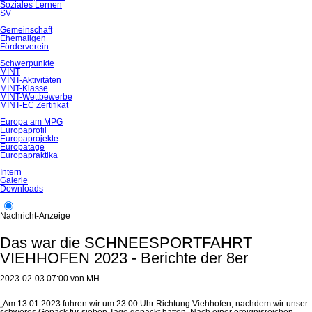
Soziales Lernen
SV
Gemeinschaft
Ehemaligen
Förderverein
Schwerpunkte
MINT
MINT-Aktivitäten
MINT-Klasse
MINT-Wettbewerbe
MINT-EC Zertifikat
Europa am MPG
Europaprofil
Europaprojekte
Europatage
Europapraktika
Intern
Galerie
Downloads
Nachricht-Anzeige
Das war die SCHNEESPORTFAHRT
VIEHHOFEN 2023 - Berichte der 8er
2023-02-03 07:00
von
MH
„Am 13.01.2023 fuhren wir um 23:00 Uhr Richtung Viehhofen, nachdem wir unser
schweres Gepäck für sieben Tage gepackt hatten. Nach einer ereignisreichen