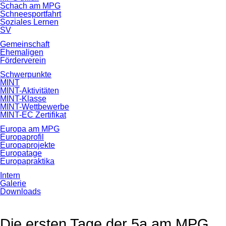
Schach am MPG
Schneesportfahrt
Soziales Lernen
SV
Gemeinschaft
Ehemaligen
Förderverein
Schwerpunkte
MINT
MINT-Aktivitäten
MINT-Klasse
MINT-Wettbewerbe
MINT-EC Zertifikat
Europa am MPG
Europaprofil
Europaprojekte
Europatage
Europapraktika
Intern
Galerie
Downloads
Die ersten Tage der 5a am MPG