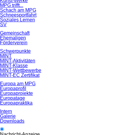
Kunst-Werke
MPG trifft...
Schach am MPG
Schneesportfahrt
Soziales Lernen
SV
Gemeinschaft
Ehemaligen
Förderverein
Schwerpunkte
MINT
MINT-Aktivitäten
MINT-Klasse
MINT-Wettbewerbe
MINT-EC Zertifikat
Europa am MPG
Europaprofil
Europaprojekte
Europatage
Europapraktika
Intern
Galerie
Downloads
Nachricht-Anzeige