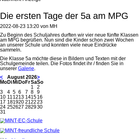
Die ersten Tage der 5a am MPG
2022-08-23 13:20
von
MH
Zu Beginn des Schuljahres durften wir vier neue fünfte Klassen
am MPG begrüßen. Nun sind die Kinder schon zwei Wochen
an unserer Schule und konnten viele neue Eindrücke
sammeln.
Die Klasse 5a möchte diese in Bildern und Texten mit der
Schulgemeinde teilen. Die Fotos findet ihr / finden Sie in
unserer
Galerie
.
<
August 2026
>
ntag
enstag
ttwoch
nnerstag
eitag
mstag
nntag
Mo
Di
Mi
Do
Fr
Sa
So
1
2
3
4
5
6
7
8
9
10
11
12
13
14
15
16
17
18
19
20
21
22
23
24
25
26
27
28
29
30
31