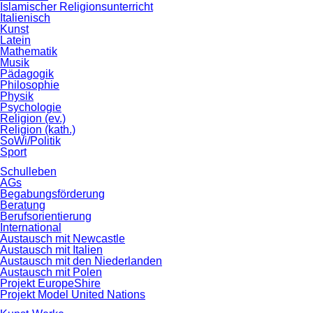
Islamischer Religionsunterricht
Italienisch
Kunst
Latein
Mathematik
Musik
Pädagogik
Philosophie
Physik
Psychologie
Religion (ev.)
Religion (kath.)
SoWi/Politik
Sport
Schulleben
AGs
Begabungsförderung
Beratung
Berufsorientierung
International
Austausch mit Newcastle
Austausch mit Italien
Austausch mit den Niederlanden
Austausch mit Polen
Projekt EuropeShire
Projekt Model United Nations