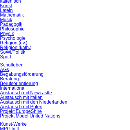
Italienisch
Kunst
Latein
Mathematik
Musik
Pädagogik
Philosophie
Physik
Psychologie
Religion (ev.)
Religion (kath.)
SoWi/Politik
Sport
Schulleben
AGs
Begabungsförderung
Beratung
Berufsorientierung
International
Austausch mit Newcastle
Austausch mit Italien
Austausch mit den Niederlanden
Austausch mit Polen
Projekt EuropeShire
Projekt Model United Nations
Kunst-Werke
MPG trifft...