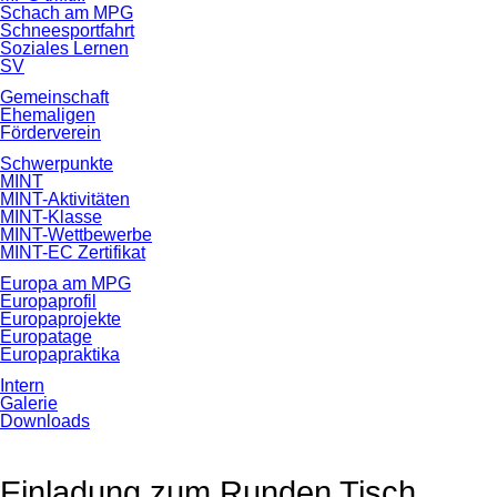
Schach am MPG
Schneesportfahrt
Soziales Lernen
SV
Gemeinschaft
Ehemaligen
Förderverein
Schwerpunkte
MINT
MINT-Aktivitäten
MINT-Klasse
MINT-Wettbewerbe
MINT-EC Zertifikat
Europa am MPG
Europaprofil
Europaprojekte
Europatage
Europapraktika
Intern
Galerie
Downloads
Einladung zum Runden Tisch