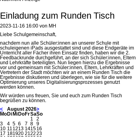
Einladung zum Runden Tisch
2023-11-16 16:00
von
MH
Liebe Schulgemeinschaft,
nachdem nun alle Schüler:innen an unserer Schule mit
schuleigenen iPads ausgestattet sind und diese Endgeräte im
Unterricht aller Fächer ihren Einsatz finden, haben wir die 2.
Feedbackrunde durchgeführt, an der sich Schüler:innen, Eltern
und Lehrkräfte beteiligten. Nun liegen hierzu die Ergebnisse
vor und gemeinsam mit Schüler:innen, Eltern, Lehrkräften und
Vertretern der Stadt möchten wir an einem Runden Tisch die
Ergebnisse diskutieren und überlegen, wie sie für die weitere
Optimierung unseres Digitalisierungsprozesses genutzt
werden können.
Wir würden uns freuen, Sie und euch zum Runden Tisch
begrüßen zu können.
<
August 2026
>
ntag
enstag
ttwoch
nnerstag
eitag
mstag
nntag
Mo
Di
Mi
Do
Fr
Sa
So
1
2
3
4
5
6
7
8
9
10
11
12
13
14
15
16
17
18
19
20
21
22
23