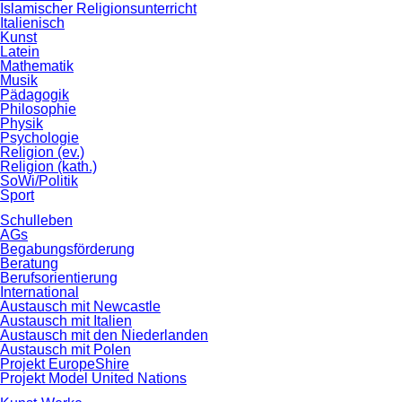
Islamischer Religionsunterricht
Italienisch
Kunst
Latein
Mathematik
Musik
Pädagogik
Philosophie
Physik
Psychologie
Religion (ev.)
Religion (kath.)
SoWi/Politik
Sport
Schulleben
AGs
Begabungsförderung
Beratung
Berufsorientierung
International
Austausch mit Newcastle
Austausch mit Italien
Austausch mit den Niederlanden
Austausch mit Polen
Projekt EuropeShire
Projekt Model United Nations