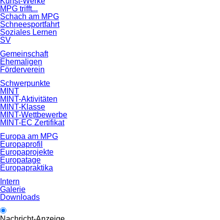
Kunst-Werke
MPG trifft...
Schach am MPG
Schneesportfahrt
Soziales Lernen
SV
Gemeinschaft
Ehemaligen
Förderverein
Schwerpunkte
MINT
MINT-Aktivitäten
MINT-Klasse
MINT-Wettbewerbe
MINT-EC Zertifikat
Europa am MPG
Europaprofil
Europaprojekte
Europatage
Europapraktika
Intern
Galerie
Downloads
Nachricht-Anzeige