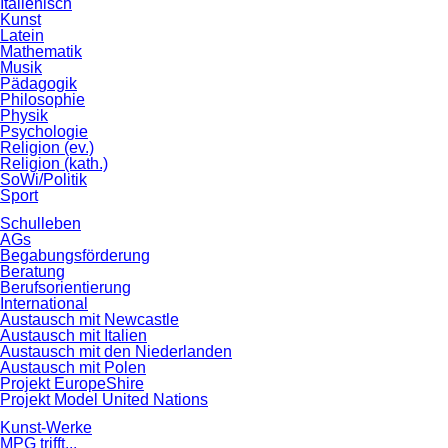
Italienisch
Kunst
Latein
Mathematik
Musik
Pädagogik
Philosophie
Physik
Psychologie
Religion (ev.)
Religion (kath.)
SoWi/Politik
Sport
Schulleben
AGs
Begabungsförderung
Beratung
Berufsorientierung
International
Austausch mit Newcastle
Austausch mit Italien
Austausch mit den Niederlanden
Austausch mit Polen
Projekt EuropeShire
Projekt Model United Nations
Kunst-Werke
MPG trifft...