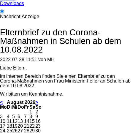
Downloads
Nachricht-Anzeige
Elternbrief zu den Corona-
Maßnahmen in Schulen ab dem
10.08.2022
2022-07-28 11:51
von
MH
Liebe Eltern,
im internen Bereich finden Sie einen Elternbrief zu den
Corona-Maßnahmen von Frau Ministerin Feller an Schulen ab
dem 10.08.2022.
Wir bitten um Kenntnisnahme.
<
August 2026
>
ntag
enstag
ttwoch
nnerstag
eitag
mstag
nntag
Mo
Di
Mi
Do
Fr
Sa
So
1
2
3
4
5
6
7
8
9
10
11
12
13
14
15
16
17
18
19
20
21
22
23
24
25
26
27
28
29
30