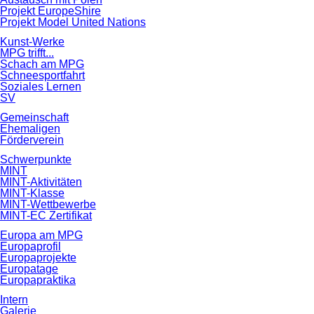
Projekt EuropeShire
Projekt Model United Nations
Kunst-Werke
MPG trifft...
Schach am MPG
Schneesportfahrt
Soziales Lernen
SV
Gemeinschaft
Ehemaligen
Förderverein
Schwerpunkte
MINT
MINT-Aktivitäten
MINT-Klasse
MINT-Wettbewerbe
MINT-EC Zertifikat
Europa am MPG
Europaprofil
Europaprojekte
Europatage
Europapraktika
Intern
Galerie