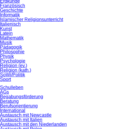
Erdkunde
Französisch
Geschichte
Informatik
Islamischer Religionsunterricht
Italienisch
Kunst
Latein
Mathematik
Musik
Pädagogik
Philosophie
Physik
Psychologie
Religion (ev.)
Religion (kath.)
SoWi/Politik
Sport
Schulleben
AGs
Begabungsförderung
Beratung
Berufsorientierung
International
Austausch mit Newcastle
Austausch mit Italien
Austausch mit den Niederlanden
Austausch mit Polen