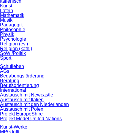
Italienisch
Kunst
Latein
Mathematik
Musik
Pädagogik
Philosophie
Physik
Psychologie
Religion (ev.)
Religion (kath.)
SoWi/Politik
Sport
Schulleben
AGs
Begabungsförderung
Beratung
Berufsorientierung
International
Austausch mit Newcastle
Austausch mit Italien
Austausch mit den Niederlanden
Austausch mit Polen
Projekt EuropeShire
Projekt Model United Nations
Kunst-Werke
MPG trifft...