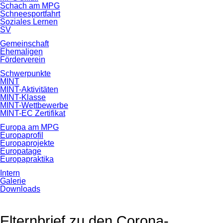
Schach am MPG
Schneesportfahrt
Soziales Lernen
SV
Gemeinschaft
Ehemaligen
Förderverein
Schwerpunkte
MINT
MINT-Aktivitäten
MINT-Klasse
MINT-Wettbewerbe
MINT-EC Zertifikat
Europa am MPG
Europaprofil
Europaprojekte
Europatage
Europapraktika
Intern
Galerie
Downloads
Elternbrief zu den Corona-