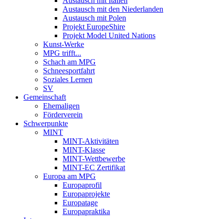
Austausch mit Italien
Austausch mit den Niederlanden
Austausch mit Polen
Projekt EuropeShire
Projekt Model United Nations
Kunst-Werke
MPG trifft...
Schach am MPG
Schneesportfahrt
Soziales Lernen
SV
Gemeinschaft
Ehemaligen
Förderverein
Schwerpunkte
MINT
MINT-Aktivitäten
MINT-Klasse
MINT-Wettbewerbe
MINT-EC Zertifikat
Europa am MPG
Europaprofil
Europaprojekte
Europatage
Europapraktika