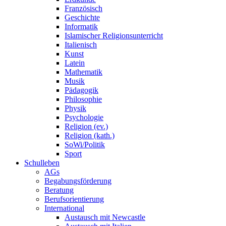
Französisch
Geschichte
Informatik
Islamischer Religionsunterricht
Italienisch
Kunst
Latein
Mathematik
Musik
Pädagogik
Philosophie
Physik
Psychologie
Religion (ev.)
Religion (kath.)
SoWi/Politik
Sport
Schulleben
AGs
Begabungsförderung
Beratung
Berufsorientierung
International
Austausch mit Newcastle