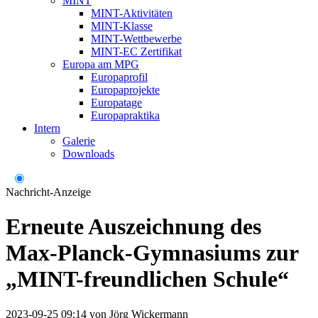
MINT
MINT-Aktivitäten
MINT-Klasse
MINT-Wettbewerbe
MINT-EC Zertifikat
Europa am MPG
Europaprofil
Europaprojekte
Europatage
Europapraktika
Intern
Galerie
Downloads
Nachricht-Anzeige
Erneute Auszeichnung des
Max-Planck-Gymnasiums zur
„MINT-freundlichen Schule“
2023-09-25 09:14
von
Jörg Wickermann