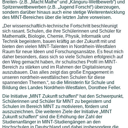
Breiten- (z.B. „Macht Mathe“ und „Känguru-Wettbewerb“) und
Spitzenwettbewerben (z.B. „Jugend Forscht“) überzeugen,
sondern darüber hinaus auch eine stetige Weiterentwicklung
des MINT-Bereiches über die letzten Jahre vorweisen.
„Der wissenschaftlich-technische Fortschritt beschleunigt
sich rasant. Schulen, die ihre Schülerinnen und Schüler für
Mathematik, Biologie, Chemie, Physik, Informatik und
Technik begeistern, bauen kräftig an der Zukunft mit und
bieten den vielen MINT-Talenten in Nordrhein-Westfalen
Raum für neue Ideen und Forschungsansätze. Es freut mich
daher besonders, dass sich so viele Schulen erfolgreich auf
den Weg gemacht haben, ihr schulisches Profil im MINT-
Bereich zu stärken und im Rahmen der Digitalisierung
auszubauen. Das alles zeigt das große Engagement in
unseren nordrhein-westfälischen Schulen für diese
spannenden Themen.“
,
so die Ministerin für Schule und
Bildung des Landes Nordrhein-Westfalen, Dorothee Feller.
Die Initiative „MINT Zukunft schaffen!“ hat den Schwerpunkt,
Schülerinnen und Schüler für MINT zu begeistern und
Schulen im Bereich MINT zu motivieren, fördern und
auszuzeichnen. Die weiteren Ziele der Initiative „MINT
Zukunft schaffen!“ sind die Erhöhung der Zahl der
Studienanfänger in MINT-Studiengängen an den
Hochschulen in Deutschland und dabei insbesondere die