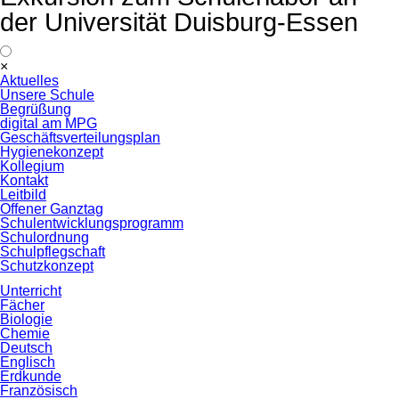
der Universität Duisburg-Essen
Navigation
×
überspringen
Aktuelles
Unsere Schule
Begrüßung
digital am MPG
Geschäftsverteilungsplan
Hygienekonzept
Kollegium
Kontakt
Leitbild
Offener Ganztag
Schulentwicklungsprogramm
Schulordnung
Schulpflegschaft
Schutzkonzept
Unterricht
Fächer
Biologie
Chemie
Deutsch
Englisch
Erdkunde
Französisch