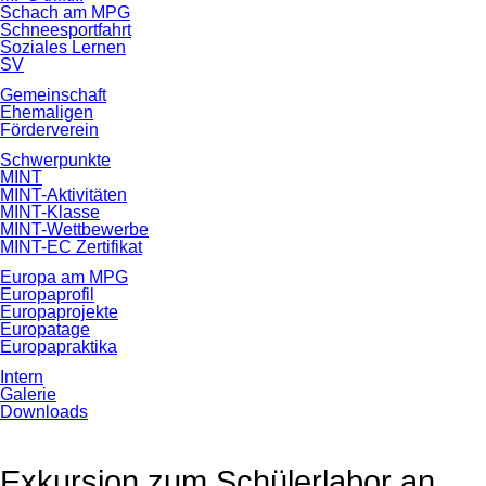
Schach am MPG
Schneesportfahrt
Soziales Lernen
SV
Gemeinschaft
Ehemaligen
Förderverein
Schwerpunkte
MINT
MINT-Aktivitäten
MINT-Klasse
MINT-Wettbewerbe
MINT-EC Zertifikat
Europa am MPG
Europaprofil
Europaprojekte
Europatage
Europapraktika
Intern
Galerie
Downloads
Exkursion zum Schülerlabor an