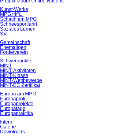
Projekt Model United Nations
Kunst-Werke
MPG trifft...
Schach am MPG
Schneesportfahrt
Soziales Lernen
SV
Gemeinschaft
Ehemaligen
Förderverein
Schwerpunkte
MINT
MINT-Aktivitäten
MINT-Klasse
MINT-Wettbewerbe
MINT-EC Zertifikat
Europa am MPG
Europaprofil
Europaprojekte
Europatage
Europapraktika
Intern
Galerie
Downloads