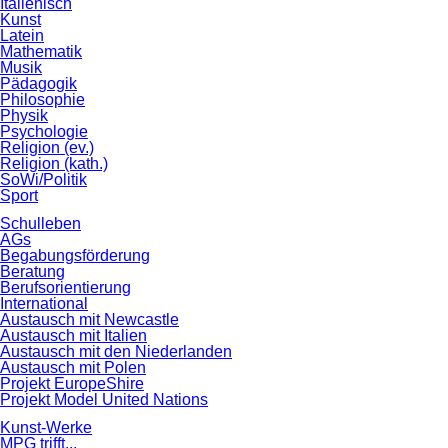
Italienisch
Kunst
Latein
Mathematik
Musik
Pädagogik
Philosophie
Physik
Psychologie
Religion (ev.)
Religion (kath.)
SoWi/Politik
Sport
Schulleben
AGs
Begabungsförderung
Beratung
Berufsorientierung
International
Austausch mit Newcastle
Austausch mit Italien
Austausch mit den Niederlanden
Austausch mit Polen
Projekt EuropeShire
Projekt Model United Nations
Kunst-Werke
MPG trifft...