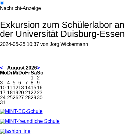
Nachricht-Anzeige
Exkursion zum Schülerlabor an
der Universität Duisburg-Essen
2024-05-25 10:37
von
Jörg Wickermann
<
August 2026
>
ntag
enstag
ttwoch
nnerstag
eitag
mstag
nntag
Mo
Di
Mi
Do
Fr
Sa
So
1
2
3
4
5
6
7
8
9
10
11
12
13
14
15
16
17
18
19
20
21
22
23
24
25
26
27
28
29
30
31