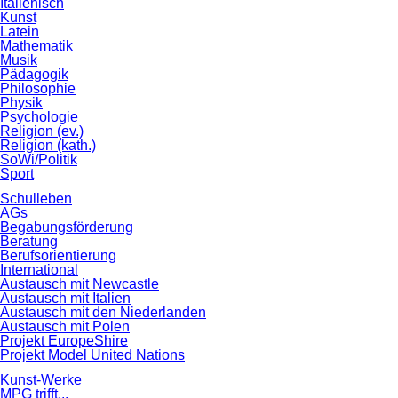
Italienisch
Kunst
Latein
Mathematik
Musik
Pädagogik
Philosophie
Physik
Psychologie
Religion (ev.)
Religion (kath.)
SoWi/Politik
Sport
Schulleben
AGs
Begabungsförderung
Beratung
Berufsorientierung
International
Austausch mit Newcastle
Austausch mit Italien
Austausch mit den Niederlanden
Austausch mit Polen
Projekt EuropeShire
Projekt Model United Nations
Kunst-Werke
MPG trifft...