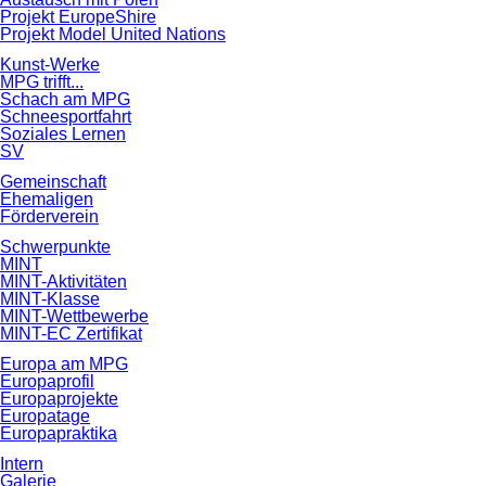
Projekt EuropeShire
Projekt Model United Nations
Kunst-Werke
MPG trifft...
Schach am MPG
Schneesportfahrt
Soziales Lernen
SV
Gemeinschaft
Ehemaligen
Förderverein
Schwerpunkte
MINT
MINT-Aktivitäten
MINT-Klasse
MINT-Wettbewerbe
MINT-EC Zertifikat
Europa am MPG
Europaprofil
Europaprojekte
Europatage
Europapraktika
Intern
Galerie