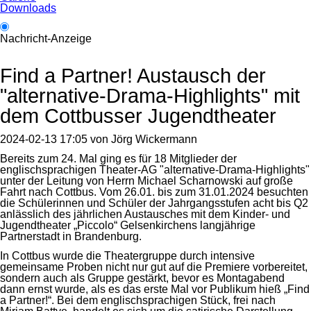
Downloads
Nachricht-Anzeige
Find a Partner! Austausch der
"alternative-Drama-Highlights" mit
dem Cottbusser Jugendtheater
2024-02-13 17:05
von
Jörg Wickermann
Bereits zum 24. Mal ging es für 18 Mitglieder der
englischsprachigen Theater-AG "alternative-Drama-Highlights"
unter der Leitung von Herrn Michael Scharnowski auf große
Fahrt nach Cottbus. Vom 26.01. bis zum 31.01.2024 besuchten
die Schülerinnen und Schüler der Jahrgangsstufen acht bis Q2
anlässlich des jährlichen Austausches mit dem Kinder- und
Jugendtheater „Piccolo“ Gelsenkirchens langjährige
Partnerstadt in Brandenburg.
In Cottbus wurde die Theatergruppe durch intensive
gemeinsame Proben nicht nur gut auf die Premiere vorbereitet,
sondern auch als Gruppe gestärkt, bevor es Montagabend
dann ernst wurde, als es das erste Mal vor Publikum hieß „Find
a Partner!“. Bei dem englischsprachigen Stück, frei nach