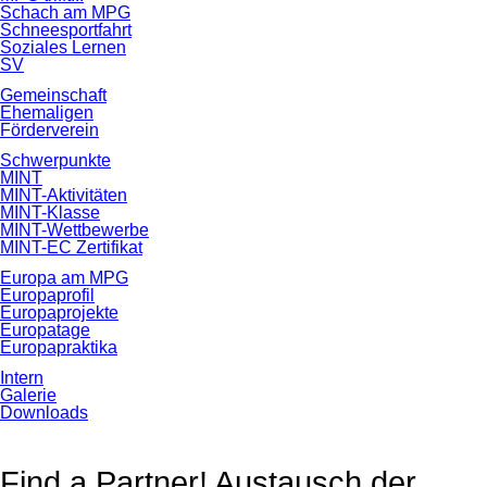
Schach am MPG
Schneesportfahrt
Soziales Lernen
SV
Gemeinschaft
Ehemaligen
Förderverein
Schwerpunkte
MINT
MINT-Aktivitäten
MINT-Klasse
MINT-Wettbewerbe
MINT-EC Zertifikat
Europa am MPG
Europaprofil
Europaprojekte
Europatage
Europapraktika
Intern
Galerie
Downloads
Find a Partner! Austausch der