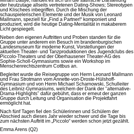
Miriam Battye, handelt es sich um die satirische Darstellung
der heutzutage allseits vertretenen Dating-Shows; Stereotypen
und Klischees inbegriffen. Durch die Mischung der
schauspielerischen Elemente und der Musik von Leonard
Mallmann, speziell für „Find a Partner!“ komponiert und
produziert, wird die heutige Dating-Mentalität in makaberem
Licht gespiegelt.
Neben den eigenen Auftritten und Proben standen für die
Gruppe unter anderem ein Besuch im brandenburgischen
Landesmuseum für moderne Kunst, Vorstellungen der
aktuellen Theater- und Tanzproduktionen des Jugendclubs des
Piccolo-Theaters und der Oberhausener Theater-AG des
Sophie-Scholl-Gymnasiums sowie ein Workshop im
Menschenrechtszentrum Cottbus an.
Begleitet wurde die Reisegruppe von Herrn Leonard Mallmann
und Frau Strotmann vom Annette-von-Droste-Hülshoff-
Gymnasium und von Herrn Michael Scharnowski, Schulleiter
des Leibniz-Gymnasiums, welchem der Dank der "alternative-
Drama-Highlights" dafür gebührt, dass er erneut der ganzen
Gruppe durch Leitung und Organisation die Projektfahrt
ermöglicht hat.
Nach fünf Tagen fiel den Schülerinnen und Schülern der
Abschied auch dieses Jahr wieder schwer und die Tage bis
zum nächsten Auftritt im „Piccolo“ werden schon jetzt gezählt.
Emma Arens (Q2)