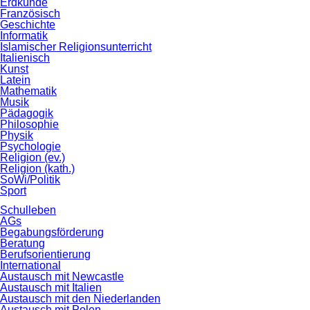
Erdkunde
Französisch
Geschichte
Informatik
Islamischer Religionsunterricht
Italienisch
Kunst
Latein
Mathematik
Musik
Pädagogik
Philosophie
Physik
Psychologie
Religion (ev.)
Religion (kath.)
SoWi/Politik
Sport
Schulleben
AGs
Begabungsförderung
Beratung
Berufsorientierung
International
Austausch mit Newcastle
Austausch mit Italien
Austausch mit den Niederlanden
Austausch mit Polen