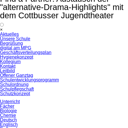
"alternative-Drama-Highlights" mit
dem Cottbusser Jugendtheater
Navigation
×
überspringen
Aktuelles
Unsere Schule
Begrüßung
digital am MPG
Geschäftsverteilungsplan
Hygienekonzept
Kollegium
Kontakt
Leitbild
Offener Ganztag
Schulentwicklungsprogramm
Schulordnung
Schulpflegschaft
Schutzkonzept
Unterricht
Fächer
Biologie
Chemie
Deutsch
Englisch