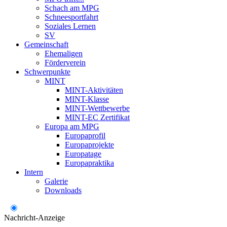
Schach am MPG
Schneesportfahrt
Soziales Lernen
SV
Gemeinschaft
Ehemaligen
Förderverein
Schwerpunkte
MINT
MINT-Aktivitäten
MINT-Klasse
MINT-Wettbewerbe
MINT-EC Zertifikat
Europa am MPG
Europaprofil
Europaprojekte
Europatage
Europapraktika
Intern
Galerie
Downloads
Nachricht-Anzeige