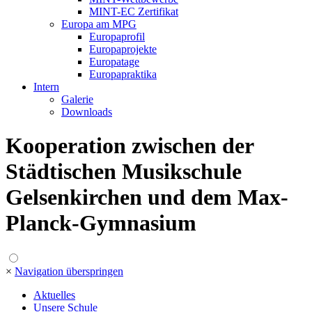
MINT-EC Zertifikat
Europa am MPG
Europaprofil
Europaprojekte
Europatage
Europapraktika
Intern
Galerie
Downloads
Kooperation zwischen der
Städtischen Musikschule
Gelsenkirchen und dem Max-
Planck-Gymnasium
×
Navigation überspringen
Aktuelles
Unsere Schule