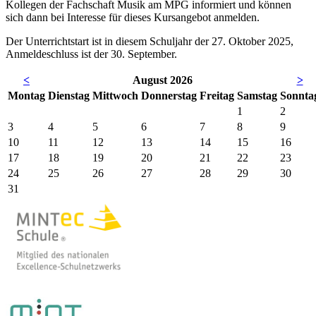
Kollegen der Fachschaft Musik am MPG informiert und können
sich dann bei Interesse für dieses Kursangebot anmelden.
Der Unterrichtstart ist in diesem Schuljahr der 27. Oktober 2025,
Anmeldeschluss ist der 30. September.
<
August 2026
>
Mo
ntag
Di
enstag
Mi
ttwoch
Do
nnerstag
Fr
eitag
Sa
mstag
So
nnta
1
2
3
4
5
6
7
8
9
10
11
12
13
14
15
16
17
18
19
20
21
22
23
24
25
26
27
28
29
30
31