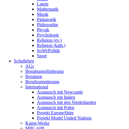
Latein
Mathematik
Musik
Pädagogik
Philosophie
Physik
Psychologie
Religion (ev.)
Religion (kath.)
SoWi/Politik
Sport
Schulleben
AGs
Begabungsförderung
Beratung
Berufsorientierung
International
Austausch mit Newcastle
Austausch mit Italien
Austausch mit den Niederlanden
Austausch mit Polen
Projekt EuropeShire
Projekt Model United Nations
Kunst-Werke
MPG trifft...