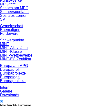
Kunst-Werke
MPG trifft...
Schach am MPG
Schneesportfahrt
Soziales Lernen
SV
Gemeinschaft
Ehemaligen
Förderverein
Schwerpunkte
MINT
MINT-Aktivitäten
MINT-Klasse
MINT-Wettbewerbe
MINT-EC Zertifikat
Europa am MPG
Europaprofil
Europaprojekte
Europatage
Europapraktika
Intern
Galerie
Downloads
Nachricht-Anzeige