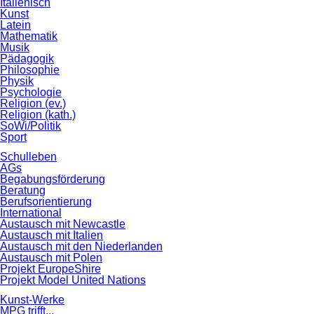
Italienisch
Kunst
Latein
Mathematik
Musik
Pädagogik
Philosophie
Physik
Psychologie
Religion (ev.)
Religion (kath.)
SoWi/Politik
Sport
Schulleben
AGs
Begabungsförderung
Beratung
Berufsorientierung
International
Austausch mit Newcastle
Austausch mit Italien
Austausch mit den Niederlanden
Austausch mit Polen
Projekt EuropeShire
Projekt Model United Nations
Kunst-Werke
MPG trifft...