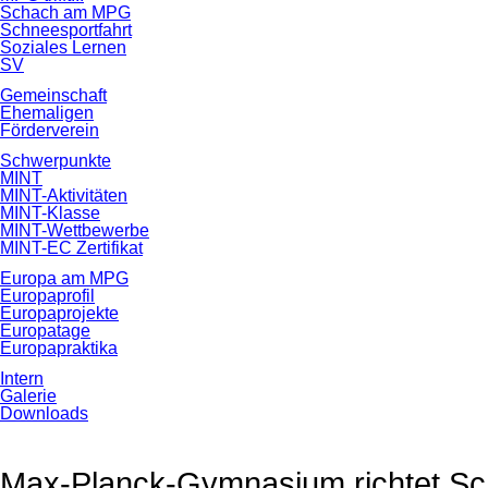
Schach am MPG
Schneesportfahrt
Soziales Lernen
SV
Gemeinschaft
Ehemaligen
Förderverein
Schwerpunkte
MINT
MINT-Aktivitäten
MINT-Klasse
MINT-Wettbewerbe
MINT-EC Zertifikat
Europa am MPG
Europaprofil
Europaprojekte
Europatage
Europapraktika
Intern
Galerie
Downloads
Max-Planck-Gymnasium richtet S