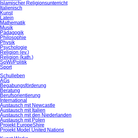
Islamischer Religionsunterricht
Italienisch
Kunst
Latein
Mathematik
Musik
Pädagogik
Philosophie
Physik
Psychologie
Religion (ev.)
Religion (kath.)
SoWi/Politik
Sport
Schulleben
AGs
Begabungsförderung
Beratung
Berufsorientierung
International
Austausch mit Newcastle
Austausch mit Italien
Austausch mit den Niederlanden
Austausch mit Polen
Projekt EuropeShire
Projekt Model United Nations