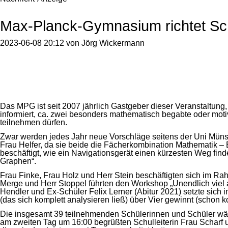
Max-Planck-Gymnasium richtet S
2023-06-08 20:12
von
Jörg Wickermann
Das MPG ist seit 2007 jährlich Gastgeber dieser Veranstaltung
informiert, ca. zwei besonders mathematisch begabte oder moti
teilnehmen dürfen.
Zwar werden jedes Jahr neue Vorschläge seitens der Uni Münste
Frau Helfer, da sie beide die Fächerkombination Mathematik – 
beschäftigt, wie ein Navigationsgerät einen kürzesten Weg fin
Graphen“.
Frau Finke, Frau Holz und Herr Stein beschäftigten sich im Ra
Merge und Herr Stoppel führten den Workshop „Unendlich viel 
Hendler und Ex-Schüler Felix Lerner (Abitur 2021) setzte sic
(das sich komplett analysieren ließ) über Vier gewinnt (schon
Die insgesamt 39 teilnehmenden Schülerinnen und Schüler wähl
am zweiten Tag um 16:00 begrüßten Schulleiterin Frau Scharf u