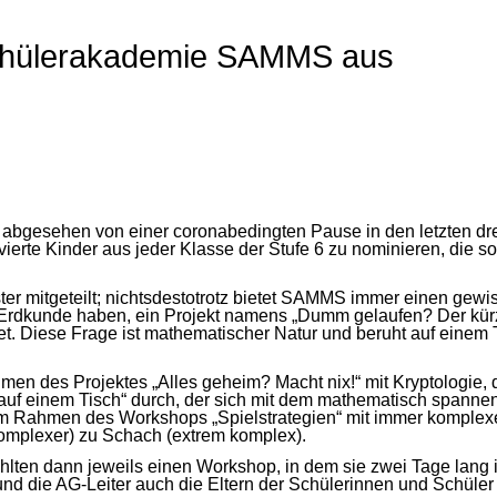
chülerakademie SAMMS aus
, abgesehen von einer coronabedingten Pause in den letzten dr
vierte Kinder aus jeder Klasse der Stufe 6 zu nominieren, die
r mitgeteilt; nichtsdestotrotz bietet SAMMS immer einen gewis
Erdkunde haben, ein Projekt namens „Dumm gelaufen? Der kürzes
det. Diese Frage ist mathematischer Natur und beruht auf einem
hmen des Projektes „Alles geheim? Macht nix!“ mit Kryptologie
auf einem Tisch“ durch, der sich mit dem mathematisch spannen
h im Rahmen des Workshops „Spielstrategien“ mit immer komple
 komplexer) zu Schach (extrem komplex).
ten dann jeweils einen Workshop, in dem sie zwei Tage lang i
nd die AG-Leiter auch die Eltern der Schülerinnen und Schüler