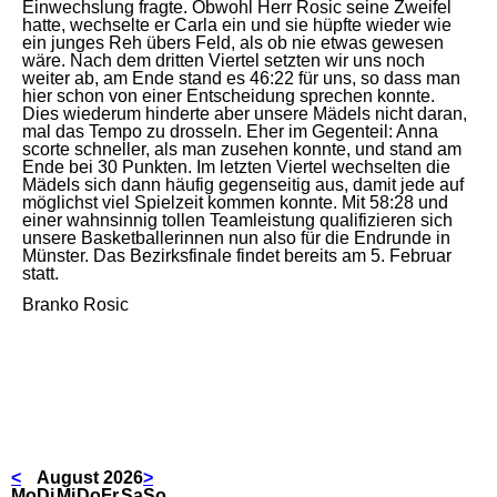
Einwechslung fragte. Obwohl Herr Rosic seine Zweifel
hatte, wechselte er Carla ein und sie hüpfte wieder wie
ein junges Reh übers Feld, als ob nie etwas gewesen
wäre. Nach dem dritten Viertel setzten wir uns noch
weiter ab, am Ende stand es 46:22 für uns, so dass man
hier schon von einer Entscheidung sprechen konnte.
Dies wiederum hinderte aber unsere Mädels nicht daran,
mal das Tempo zu drosseln. Eher im Gegenteil: Anna
scorte schneller, als man zusehen konnte, und stand am
Ende bei 30 Punkten. Im letzten Viertel wechselten die
Mädels sich dann häufig gegenseitig aus, damit jede auf
möglichst viel Spielzeit kommen konnte. Mit 58:28 und
einer wahnsinnig tollen Teamleistung qualifizieren sich
unsere Basketballerinnen nun also für die Endrunde in
Münster. Das Bezirksfinale findet bereits am 5. Februar
statt.
Branko Rosic
<
August 2026
>
ntag
enstag
ttwoch
nnerstag
eitag
mstag
nntag
Mo
Di
Mi
Do
Fr
Sa
So