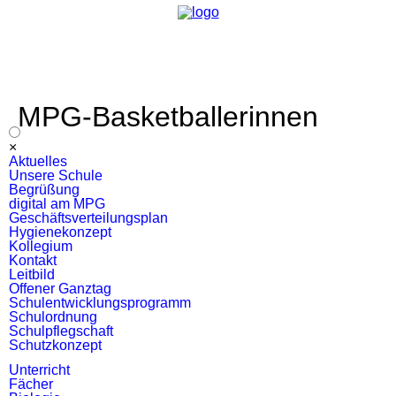
MPG-Basketballerinnen
sichern sich
Navigation
×
überspringen
Aktuelles
Endrundenticket
Unsere Schule
Begrüßung
digital am MPG
Geschäftsverteilungsplan
Hygienekonzept
Kollegium
Kontakt
Leitbild
Offener Ganztag
Schulentwicklungsprogramm
Schulordnung
Schulpflegschaft
Schutzkonzept
Unterricht
Fächer