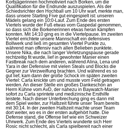
Korbjägerinnen hochmotiviert nach Borken, um die
Qualifikation für die Endrunde auszuspielen. Als der
Schiedsrichter den Hochball um 10 Uhr warf, merkte man,
dass unsere Starting Five gut eingespielt ist: unseren
Mädels gelang ein 10:0-Lauf. Zum Ende des ersten
Viertels wurde der Fuß etwas vom Gaspedal genommen,
so dass sich die Borkenerinnen etwas heran kämpfen
konnten. Mit 14:10 ging es in die Viertelpause. Im zweiten
Viertel errichtete unsere Mannschaft ein defensives
Bollwerk und ließ im gesamten Viertel Punkte zu,
während man offensiv nach allen Belieben punktete.
Unsere Nika, die nach langer Verletzungspause gerade
rechtzeitig fit wurde, lief in gewohnter Manier einen
Fastbreak nach dem anderen, während Alina, Lena und
Yara in der Defensive mit vielen Steals und Blocks die
Gegner zur Verzweiflung brachten. Und während es so
gut lief, kam dann der große Schock im späten zweiten
Viertel: Carla knickte um und musste vom Feld getragen
werden. An dieser Stelle ein großes Dankeschön an
Herrn Kühne vom AvD, der nahezu in Baywatch-Manier
sofort zu Carla sprintete und medizinische Ersthilfe
leistete. Nach dieser Unterbrechung ging es dann mit
dem Spiel weiter, zur Halbzeit führte unser Team bereits
mit 30:14. In der zweiten Halbzeit machte unser Team
dort weiter, wo es in der ersten aufgehört hatte. Die
Defense stand, die Offense lief wie ein Schweizer
Uhrwerk. Zum Ende des Viertels wunderte sich Herr
Rosic nicht schlecht, als Carla spielbereit nach einer