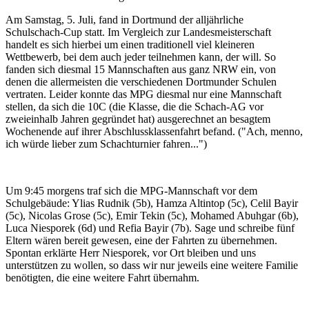
Am Samstag, 5. Juli, fand in Dortmund der alljährliche
Schulschach-Cup statt. Im Vergleich zur Landesmeisterschaft
handelt es sich hierbei um einen traditionell viel kleineren
Wettbewerb, bei dem auch jeder teilnehmen kann, der will. So
fanden sich diesmal 15 Mannschaften aus ganz NRW ein, von
denen die allermeisten die verschiedenen Dortmunder Schulen
vertraten. Leider konnte das MPG diesmal nur eine Mannschaft
stellen, da sich die 10C (die Klasse, die die Schach-AG vor
zweieinhalb Jahren gegründet hat) ausgerechnet an besagtem
Wochenende auf ihrer Abschlussklassenfahrt befand. ("Ach, menno,
ich würde lieber zum Schachturnier fahren...")
Um 9:45 morgens traf sich die MPG-Mannschaft vor dem
Schulgebäude: Ylias Rudnik (5b), Hamza Altintop (5c), Celil Bayir
(5c), Nicolas Grose (5c), Emir Tekin (5c), Mohamed Abuhgar (6b),
Luca Niesporek (6d) und Refia Bayir (7b). Sage und schreibe fünf
Eltern wären bereit gewesen, eine der Fahrten zu übernehmen.
Spontan erklärte Herr Niesporek, vor Ort bleiben und uns
unterstützen zu wollen, so dass wir nur jeweils eine weitere Familie
benötigten, die eine weitere Fahrt übernahm.