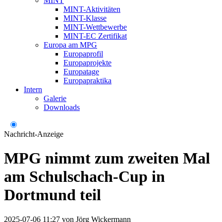
MINT
MINT-Aktivitäten
MINT-Klasse
MINT-Wettbewerbe
MINT-EC Zertifikat
Europa am MPG
Europaprofil
Europaprojekte
Europatage
Europapraktika
Intern
Galerie
Downloads
Nachricht-Anzeige
MPG nimmt zum zweiten Mal
am Schulschach-Cup in
Dortmund teil
2025-07-06 11:27
von
Jörg Wickermann