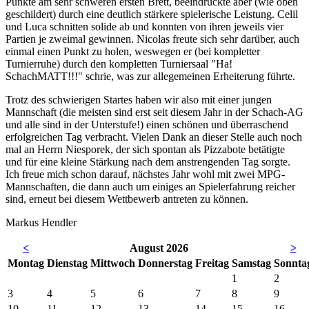
Punkte am sehr schweren ersten Brett, beeindruckte aber (wie oben
geschildert) durch eine deutlich stärkere spielerische Leistung. Celil
und Luca schnitten solide ab und konnten von ihren jeweils vier
Partien je zweimal gewinnen. Nicolas freute sich sehr darüber, auch
einmal einen Punkt zu holen, weswegen er (bei kompletter
Turnierruhe) durch den kompletten Turniersaal "Ha!
SchachMATT!!!" schrie, was zur allegemeinen Erheiterung führte.
Trotz des schwierigen Startes haben wir also mit einer jungen
Mannschaft (die meisten sind erst seit diesem Jahr in der Schach-AG
und alle sind in der Unterstufe!) einen schönen und überraschend
erfolgreichen Tag verbracht. Vielen Dank an dieser Stelle auch noch
mal an Herrn Niesporek, der sich spontan als Pizzabote betätigte
und für eine kleine Stärkung nach dem anstrengenden Tag sorgte.
Ich freue mich schon darauf, nächstes Jahr wohl mit zwei MPG-
Mannschaften, die dann auch um einiges an Spielerfahrung reicher
sind, erneut bei diesem Wettbewerb antreten zu können.
Markus Hendler
<
August 2026
>
Mo
ntag
Di
enstag
Mi
ttwoch
Do
nnerstag
Fr
eitag
Sa
mstag
So
nnta
1
2
3
4
5
6
7
8
9
10
11
12
13
14
15
16