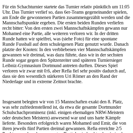
Für ein Schachturnier startete das Turnier relativ pünktlich um 11:05
Uhr. Das Turnier verlief so, dass 6er-Teams gegeneinander spielen,
am Ende die gewonnenen Partien zusammengezählt werden und die
Mannschaftspunkte ergeben. Die ersten beiden Runden verliefen
recht bitter: Von den ersten zwei Mannschaftskämpfen gewann nur
Mohamed eine Partie, alle weiteren verloren wir. In der dritten
Runde hatten wir spielfrei, was (siehe Foto) für eine spontane
Runde Fussball auf dem schuleigenen Platz genutzt wurde. Danach
platzte der Knoten: In den verbliebenen vier Mannschaftskämpfen
gewannen wir dreimal, was dazu führte, dass wir in der sechsten
Runde sogar gegen den Spitzenreiter und späteren Turniersieger
Leibniz-Gymnasium Dortmund antreten durften. Dieses Spiel
verloren wir zwar mit 0:6, aber Refia fiel sehr positiv dadurch auf,
dass sie den wesentlich stärkeren Uri Römer an den Rand der
Niederlage und in extreme Zeitnot brachte.
Insgesamt belegten wir von 15 Mannschaften exakt den 8. Platz,
was sehr zufriedenstellend ist, da etwa die gesamte Dortmunder
Schulschachprominenz (inkl. einigen ehemaligen NRW-Meistern
oder deutschen Meistern) anwesend war und uns harte Kämpfe
lieferte. Besonders erfolgreich waren Mohamed und Emir, die von
ihren jeweils fünf Partien dreimal gewannen. Refia erreichte 2/5