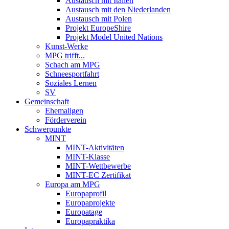
Austausch mit Italien
Austausch mit den Niederlanden
Austausch mit Polen
Projekt EuropeShire
Projekt Model United Nations
Kunst-Werke
MPG trifft...
Schach am MPG
Schneesportfahrt
Soziales Lernen
SV
Gemeinschaft
Ehemaligen
Förderverein
Schwerpunkte
MINT
MINT-Aktivitäten
MINT-Klasse
MINT-Wettbewerbe
MINT-EC Zertifikat
Europa am MPG
Europaprofil
Europaprojekte
Europatage
Europapraktika