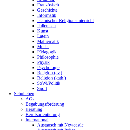
Französisch
Geschichte
Informatik
Islamischer Religionsunterricht
Italienisch
Kunst
Latein
Mathematik
Musik
Pädagogik
Philosophie
Physik
Psychologie
Religion (ev.)
Religion (kath.)
SoWi/Politik
Sport
Schulleben
AGs
Begabungsförderung
Beratung
Berufsorientierung
International
Austausch mit Newcastle