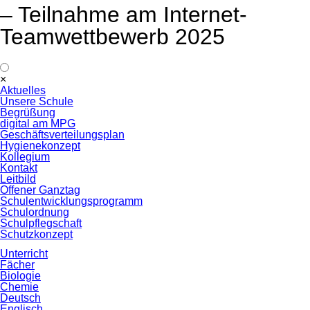
– Teilnahme am Internet-
Teamwettbewerb 2025
Navigation
×
überspringen
Aktuelles
Unsere Schule
Begrüßung
digital am MPG
Geschäftsverteilungsplan
Hygienekonzept
Kollegium
Kontakt
Leitbild
Offener Ganztag
Schulentwicklungsprogramm
Schulordnung
Schulpflegschaft
Schutzkonzept
Unterricht
Fächer
Biologie
Chemie
Deutsch
Englisch