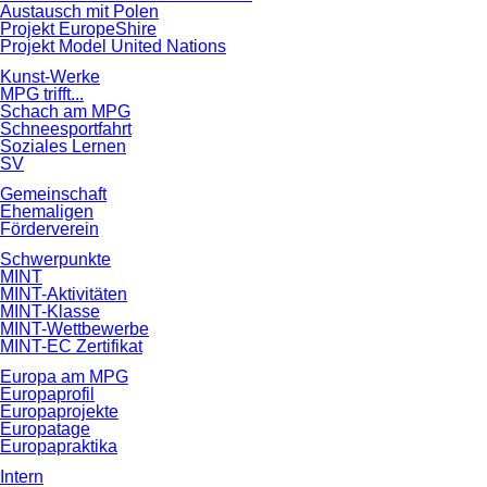
Austausch mit Polen
Projekt EuropeShire
Projekt Model United Nations
Kunst-Werke
MPG trifft...
Schach am MPG
Schneesportfahrt
Soziales Lernen
SV
Gemeinschaft
Ehemaligen
Förderverein
Schwerpunkte
MINT
MINT-Aktivitäten
MINT-Klasse
MINT-Wettbewerbe
MINT-EC Zertifikat
Europa am MPG
Europaprofil
Europaprojekte
Europatage
Europapraktika
Intern