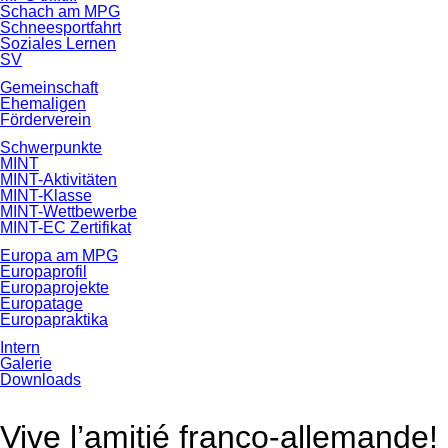
Schach am MPG
Schneesportfahrt
Soziales Lernen
SV
Gemeinschaft
Ehemaligen
Förderverein
Schwerpunkte
MINT
MINT-Aktivitäten
MINT-Klasse
MINT-Wettbewerbe
MINT-EC Zertifikat
Europa am MPG
Europaprofil
Europaprojekte
Europatage
Europapraktika
Intern
Galerie
Downloads
Vive l’amitié franco-allemande!