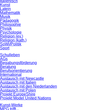
Italienisch
Kunst
Latein
Mathematik
Musik
Pädagogik
Philosophie
Physik
Psychologie
Religion (ev.)
Religion (kath.)
SoWi/Politik
Sport
Schulleben
AGs
Begabungsförderung
Beratung
Berufsorientierung
International
Austausch mit Newcastle
Austausch mit Italien
Austausch mit den Niederlanden
Austausch mit Polen
Projekt EuropeShire
Projekt Model United Nations
Kunst-Werke
MPG trifft...