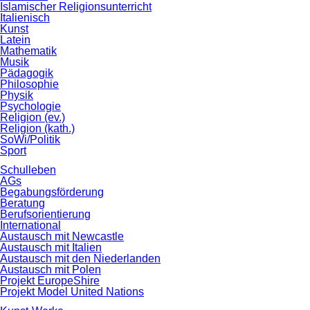
Islamischer Religionsunterricht
Italienisch
Kunst
Latein
Mathematik
Musik
Pädagogik
Philosophie
Physik
Psychologie
Religion (ev.)
Religion (kath.)
SoWi/Politik
Sport
Schulleben
AGs
Begabungsförderung
Beratung
Berufsorientierung
International
Austausch mit Newcastle
Austausch mit Italien
Austausch mit den Niederlanden
Austausch mit Polen
Projekt EuropeShire
Projekt Model United Nations