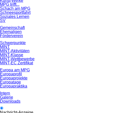
Kunst-Werke
MPG trifft...
Schach am MPG
Schneesportfahrt
Soziales Lernen
SV
Gemeinschaft
Ehemaligen
Förderverein
Schwerpunkte
MINT
MINT-Aktivitäten
MINT-Klasse
MINT-Wettbewerbe
MINT-EC Zertifikat
Europa am MPG
Europaprofil
Europaprojekte
Europatage
Europapraktika
Intern
Galerie
Downloads
Nachricht-Anzeige