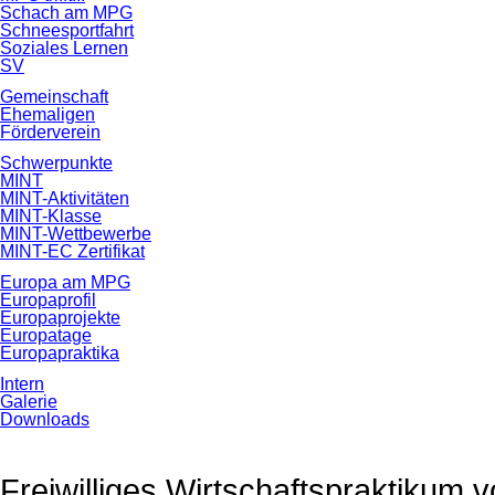
Schach am MPG
Schneesportfahrt
Soziales Lernen
SV
Gemeinschaft
Ehemaligen
Förderverein
Schwerpunkte
MINT
MINT-Aktivitäten
MINT-Klasse
MINT-Wettbewerbe
MINT-EC Zertifikat
Europa am MPG
Europaprofil
Europaprojekte
Europatage
Europapraktika
Intern
Galerie
Downloads
Freiwilliges Wirtschaftspraktikum v