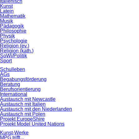
Italienisch
Kunst
Latein
Mathematik
Musik
Pädagogik
Philosophie
Physik
Psychologie
Religion (ev.)
Religion (kath.)
SoWi/Politik
Sport
Schulleben
AGs
Begabungsförderung
Beratung
Berufsorientierung
International
Austausch mit Newcastle
Austausch mit Italien
Austausch mit den Niederlanden
Austausch mit Polen
Projekt EuropeShire
Projekt Model United Nations
Kunst-Werke
MPG trifft...