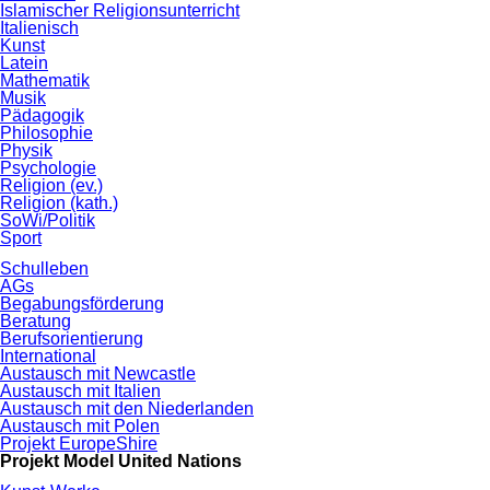
Islamischer Religionsunterricht
Italienisch
Kunst
Latein
Mathematik
Musik
Pädagogik
Philosophie
Physik
Psychologie
Religion (ev.)
Religion (kath.)
SoWi/Politik
Sport
Schulleben
AGs
Begabungsförderung
Beratung
Berufsorientierung
International
Austausch mit Newcastle
Austausch mit Italien
Austausch mit den Niederlanden
Austausch mit Polen
Projekt EuropeShire
Projekt Model United Nations