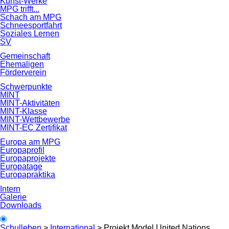
Kunst-Werke
MPG trifft...
Schach am MPG
Schneesportfahrt
Soziales Lernen
SV
Gemeinschaft
Ehemaligen
Förderverein
Schwerpunkte
MINT
MINT-Aktivitäten
MINT-Klasse
MINT-Wettbewerbe
MINT-EC Zertifikat
Europa am MPG
Europaprofil
Europaprojekte
Europatage
Europapraktika
Intern
Galerie
Downloads
Schulleben
>
International
>
Projekt Model United Nations