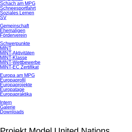
Schach am MPG
Schneesportfahrt
Soziales Lernen
SV
Gemeinschaft
Ehemaligen
Förderverein
Schwerpunkte
MINT
MINT-Aktivitäten
MINT-Klasse
MINT-Wettbewerbe
MINT-EC Zertifikat
Europa am MPG
Europaprofil
Europaprojekte
Europatage
Europapraktika
Intern
Galerie
Downloads
Projekt Model United Nations