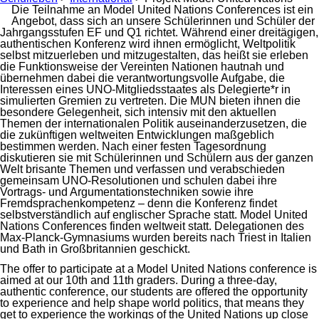
Die Teilnahme an Model United Nations Conferences ist ein
Angebot, dass sich an unsere Schülerinnen und Schüler der
Jahrgangsstufen EF und Q1 richtet. Während einer dreitägigen,
authentischen Konferenz wird ihnen ermöglicht, Weltpolitik
selbst mitzuerleben und mitzugestalten, das heißt sie erleben
die Funktionsweise der Vereinten Nationen hautnah und
übernehmen dabei die verantwortungsvolle Aufgabe, die
Interessen eines UNO-Mitgliedsstaates als Delegierte*r in
simulierten Gremien zu vertreten. Die MUN bieten ihnen die
besondere Gelegenheit, sich intensiv mit den aktuellen
Themen der internationalen Politik auseinanderzusetzen, die
die zukünftigen weltweiten Entwicklungen maßgeblich
bestimmen werden. Nach einer festen Tagesordnung
diskutieren sie mit Schülerinnen und Schülern aus der ganzen
Welt brisante Themen und verfassen und verabschieden
gemeinsam UNO-Resolutionen und schulen dabei ihre
Vortrags- und Argumentationstechniken sowie ihre
Fremdsprachenkompetenz – denn die Konferenz findet
selbstverständlich auf englischer Sprache statt. Model United
Nations Conferences finden weltweit statt. Delegationen des
Max-Planck-Gymnasiums wurden bereits nach Triest in Italien
und Bath in Großbritannien geschickt.
The offer to participate at a Model United Nations conference is
aimed at our 10th and 11th graders. During a three-day,
authentic conference, our students are offered the opportunity
to experience and help shape world politics, that means they
get to experience the workings of the United Nations up close