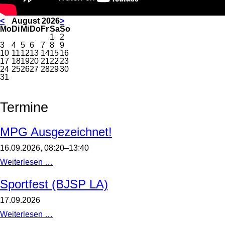
<
August 2026
>
ntag
enstag
ttwoch
nnerstag
eitag
mstag
nntag
Mo
Di
Mi
Do
Fr
Sa
So
1
2
3
4
5
6
7
8
9
10
11
12
13
14
15
16
17
18
19
20
21
22
23
24
25
26
27
28
29
30
31
Termine
MPG Ausgezeichnet!
16.09.2026, 08:20–13:40
MPG
Weiterlesen …
Ausgezeichnet!
Sportfest (BJSP LA)
17.09.2026
Sportfest
Weiterlesen …
(BJSP