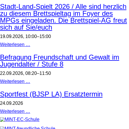
LA)
Stadt-Land-Spielt 2026 / Alle sind herzlich
zu diesem Brettspieltag im Foyer des
MPGs eingeladen. Die Brettspiel-AG freut
sich auf Sie/euch
19.09.2026, 10:00–15:00
Stadt-
Weiterlesen …
Land-
Spielt
Befragung Freundschaft und Gewalt im
2026
Jugendalter / Stufe 8
/
Alle
sind
22.09.2026, 08:20–11:50
herzlich
zu
Befragung
Weiterlesen …
diesem
Freundschaft
Brettspieltag
und
Sportfest (BJSP LA) Ersatztermin
im
Gewalt
Foyer
im
24.09.2026
des
Jugendalter
MPGs
/
Sportfest
Weiterlesen …
eingeladen.
Stufe
(BJSP
Die
8
LA)
Brettspiel-
Ersatztermin
AG