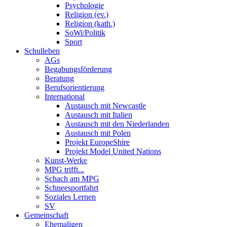
Psychologie
Religion (ev.)
Religion (kath.)
SoWi/Politik
Sport
Schulleben
AGs
Begabungsförderung
Beratung
Berufsorientierung
International
Austausch mit Newcastle
Austausch mit Italien
Austausch mit den Niederlanden
Austausch mit Polen
Projekt EuropeShire
Projekt Model United Nations
Kunst-Werke
MPG trifft...
Schach am MPG
Schneesportfahrt
Soziales Lernen
SV
Gemeinschaft
Ehemaligen