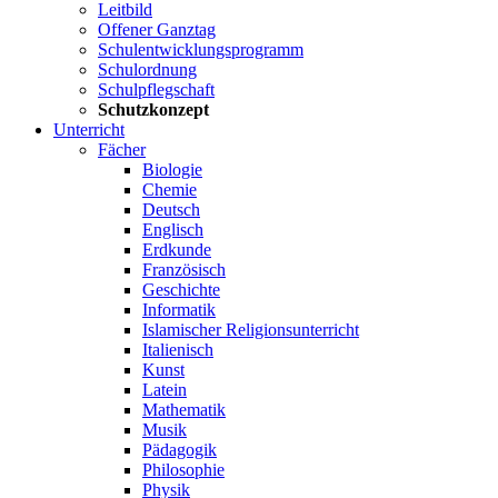
Leitbild
Offener Ganztag
Schulentwicklungsprogramm
Schulordnung
Schulpflegschaft
Schutzkonzept
Unterricht
Fächer
Biologie
Chemie
Deutsch
Englisch
Erdkunde
Französisch
Geschichte
Informatik
Islamischer Religionsunterricht
Italienisch
Kunst
Latein
Mathematik
Musik
Pädagogik
Philosophie
Physik