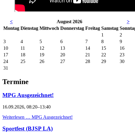
<
August 2026
>
Mo
ntag
Di
enstag
Mi
ttwoch
Do
nnerstag
Fr
eitag
Sa
mstag
So
nnta
1
2
3
4
5
6
7
8
9
10
11
12
13
14
15
16
17
18
19
20
21
22
23
24
25
26
27
28
29
30
31
Termine
MPG Ausgezeichnet!
16.09.2026, 08:20–13:40
Weiterlesen …
MPG Ausgezeichnet!
Sportfest (BJSP LA)