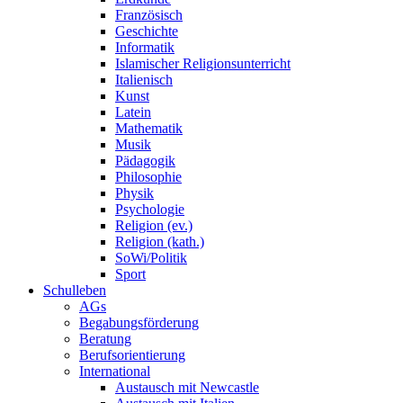
Französisch
Geschichte
Informatik
Islamischer Religionsunterricht
Italienisch
Kunst
Latein
Mathematik
Musik
Pädagogik
Philosophie
Physik
Psychologie
Religion (ev.)
Religion (kath.)
SoWi/Politik
Sport
Schulleben
AGs
Begabungsförderung
Beratung
Berufsorientierung
International
Austausch mit Newcastle