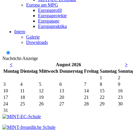
Europa am MPG
Europaprofil
Europaprojekte
Europatage
Europapraktika
Intern
Galerie
Downloads
Nachricht-Anzeige
<
August 2026
>
Mo
ntag
Di
enstag
Mi
ttwoch
Do
nnerstag
Fr
eitag
Sa
mstag
So
nnta
1
2
3
4
5
6
7
8
9
10
11
12
13
14
15
16
17
18
19
20
21
22
23
24
25
26
27
28
29
30
31