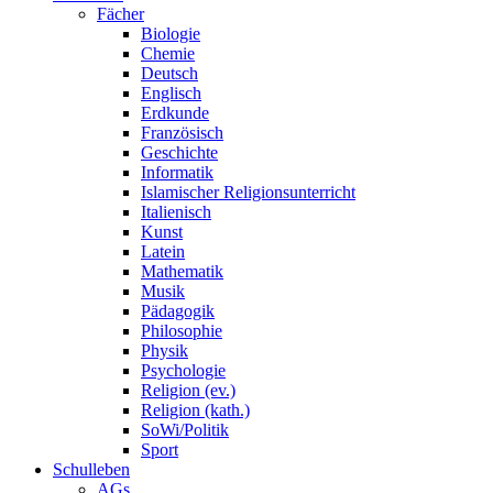
Fächer
Biologie
Chemie
Deutsch
Englisch
Erdkunde
Französisch
Geschichte
Informatik
Islamischer Religionsunterricht
Italienisch
Kunst
Latein
Mathematik
Musik
Pädagogik
Philosophie
Physik
Psychologie
Religion (ev.)
Religion (kath.)
SoWi/Politik
Sport
Schulleben
AGs