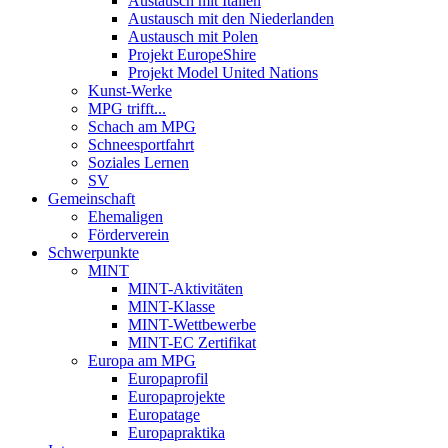
Austausch mit Italien
Austausch mit den Niederlanden
Austausch mit Polen
Projekt EuropeShire
Projekt Model United Nations
Kunst-Werke
MPG trifft...
Schach am MPG
Schneesportfahrt
Soziales Lernen
SV
Gemeinschaft
Ehemaligen
Förderverein
Schwerpunkte
MINT
MINT-Aktivitäten
MINT-Klasse
MINT-Wettbewerbe
MINT-EC Zertifikat
Europa am MPG
Europaprofil
Europaprojekte
Europatage
Europapraktika